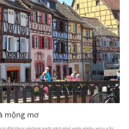
 và mộng mơ
goài đời thực những ngôi nhà nhỏ xinh nhiều màu sắc