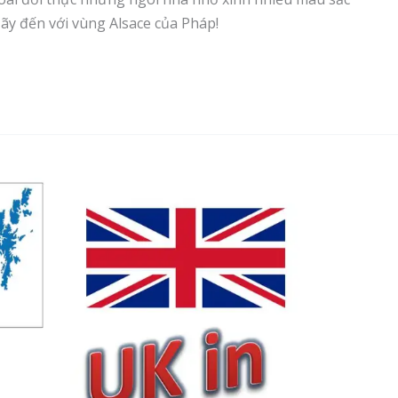
ãy đến với vùng Alsace của Pháp!