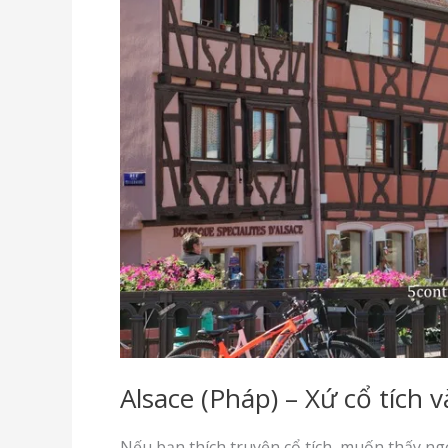
(Hostel)
Alsace (Pháp) – Xứ cổ tích
Nếu bạn thích truyện cổ tích, muốn thấy n