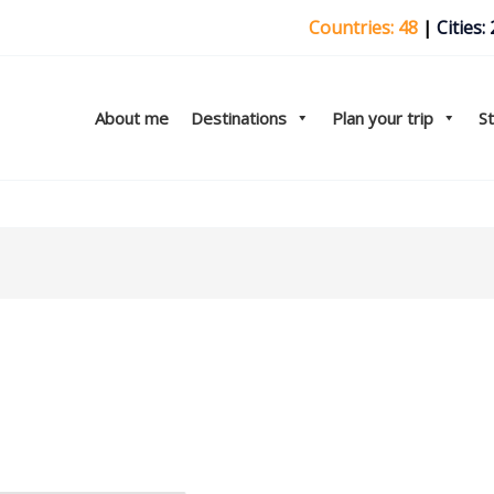
Countries: 48
|
Cities:
About me
Destinations
Plan your trip
S