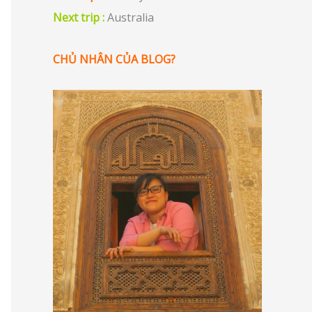
Next trip :
Australia
CHỦ NHÂN CỦA BLOG?