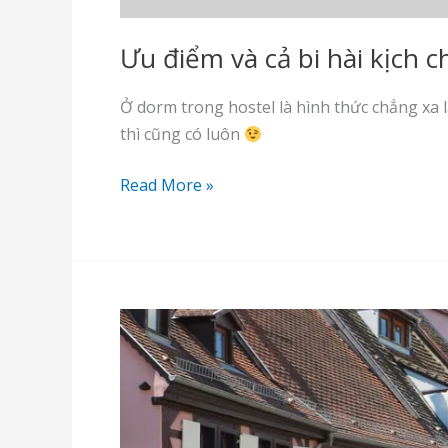
Ưu điểm và cả bi hài kịch 
Ở dorm trong hostel là hình thức chẳng xa l
thì cũng có luôn
Ưu
Read More »
điểm
và
cả
bi
hài
kịch
chuyện
ở
dorm