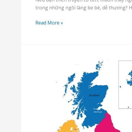
trong những ngôi làng be bé, dễ thương? H
Alsace
Read More »
(Pháp)
–
Xứ
cổ
tích
và
mộng
mơ