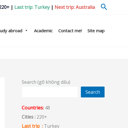
Search
 220+
|
Last trip: Turkey
|
Next trip: Australia
tudy abroad
Academic
Contact me!
Site map
Search (gõ không dấu)
Search
Countries:
48
Cities :
220+
Last trip :
Turkey