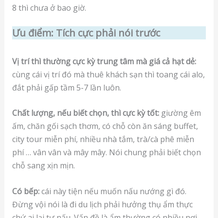
8 thì chưa ở bao giờ.
Ưu điểm: Tích cực phải nói trước
Vị trí thì thường cực kỳ trung tâm mà giá cả hạt dẻ:
cùng cái vị trí đó mà thuê khách sạn thì toang cái alo,
đắt phải gấp tầm 5-7 lần luôn.
Chất lượng, nếu biết chọn, thì cực kỳ tốt:
giường êm
ấm, chăn gối sạch thơm, có chỗ còn ăn sáng buffet,
city tour miễn phí, nhiều nhà tắm, trà/cà phê miễn
phí … vân vân và mây mây. Nói chung phải biết chọn
chỗ sang xịn mịn.
Có bếp:
cái này tiện nếu muốn nấu nướng gì đó.
Đừng vội nói là đi du lịch phải hưởng thụ ẩm thực
chứ ai lại tự nấu. Vấn đề là ẩm thường có nhiều nơi