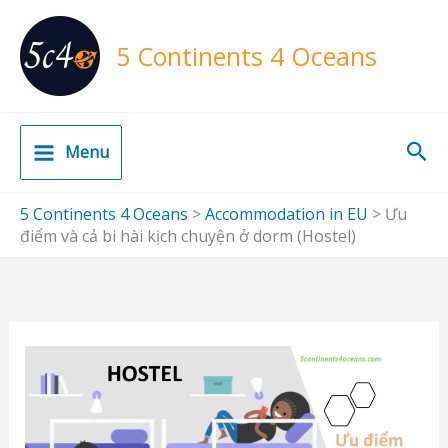
Skip
to
5 Continents 4 Oceans
content
Sea
Menu
5 Continents 4 Oceans
>
Accommodation in EU
>
Ưu
điểm và cả bi hài kịch chuyện ở dorm (Hostel)