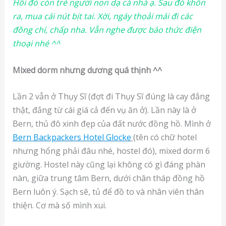
Hồi đó còn trẻ người non dạ cả nhà ạ. Sau đó khôn
ra, mua cái nút bịt tai. Xời, ngáy thoải mái đi các
đồng chí, chấp nha. Vẫn nghe được báo thức điện
thoại nhé ^^
Mixed dorm nhưng dương quá thịnh ^^
Lần 2 vẫn ở Thụy Sĩ (đợt đi Thụy Sĩ đúng là cay đắng
thật, đắng từ cái giá cả đến vụ ăn ở). Lần này là ở
Bern, thủ đô xinh đẹp của đất nước đồng hồ. Mình ở
Bern Backpackers Hotel Glocke
(tên có chữ hotel
nhưng hổng phải đâu nhé, hostel đó), mixed dorm 6
giường. Hostel này cũng lại không có gì đáng phàn
nàn, giữa trung tâm Bern, dưới chân tháp đồng hồ
Bern luôn ý. Sạch sẽ, tủ để đồ to và nhân viên thân
thiện. Cơ mà số mình xui.