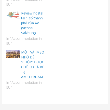
EU"
Review hostel
tại 1 số thành
phố của Áo
(Vienna,
Salzburg)
In "Accommodation in
EU"
MỘT VÀI MẸO
NHỎ ĐỂ
“CHỘP” ĐƯỢC
CHỖ Ở GIÁ RẺ
TẠI
AMSTERDAM
In "Accommodation in
EU"