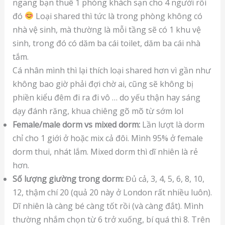
ngang bạn thuê 1 phòng khách sạn cho 4 người rồi
đó
Loại shared thì tức là trong phòng không có
nhà vệ sinh, mà thường là mỗi tầng sẽ có 1 khu vệ
sinh, trong đó có dăm ba cái toilet, dăm ba cái nhà
tắm.
Cá nhân mình thì lại thích loại shared hơn vì gần như
không bao giờ phải đợi chờ ai, cũng sẽ không bị
phiền kiểu đêm đi ra đi vô … do yếu thận hay sáng
dạy đánh răng, khua chiêng gõ mõ từ sớm lol
Female/male dorm vs mixed dorm:
Lần lượt là dorm
chỉ cho 1 giới ở hoặc mix cả đôi. Mình 95% ở female
dorm thui, nhát lắm. Mixed dorm thì dĩ nhiên là rẻ
hơn.
Số lượng giường trong dorm:
Đủ cả, 3, 4, 5, 6, 8, 10,
12, thậm chí 20 (quả 20 này ở London rất nhiều luôn).
Dĩ nhiên là càng bé càng tốt rồi (và càng đắt). Mình
thường nhắm chọn từ 6 trở xuống, bí quá thì 8. Trên