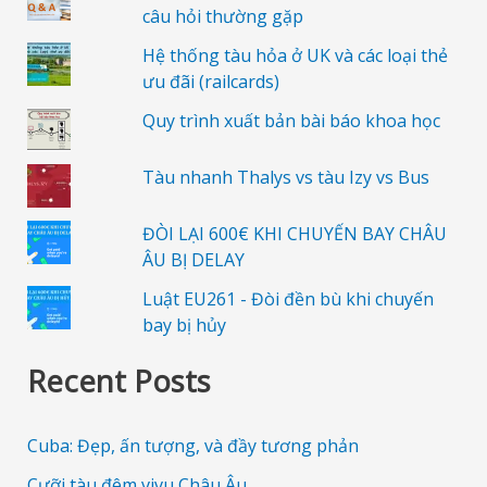
câu hỏi thường gặp
Hệ thống tàu hỏa ở UK và các loại thẻ
ưu đãi (railcards)
Quy trình xuất bản bài báo khoa học
Tàu nhanh Thalys vs tàu Izy vs Bus
ĐÒI LẠI 600€ KHI CHUYẾN BAY CHÂU
ÂU BỊ DELAY
Luật EU261 - Đòi đền bù khi chuyến
bay bị hủy
Recent Posts
Cuba: Đẹp, ấn tượng, và đầy tương phản
Cưỡi tàu đêm vivu Châu Âu