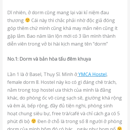
Dĩ nhiên, ở dorm cũng mang lại vài kỉ niệm đau
thương
Cái này thì chắc phải nhờ độc giả đóng
góp thêm chứ mình cũng khá may mắn nên cũng ít
gặp lắm. Bao năm lăn lộn mới có 3 lần mình thành
diễn viên trong vở bi hài kịch mang tên “dorm”
No.1: Dorm và bản hòa tấu đêm khuya
Lần 1 là ở Basel, Thụy Sĩ. Mình ở
YMCA Hostel
,
female dorm 8. Hostel này ko có gì đáng chê trách,
nằm trong top hostel ưa thích của mình là đằng
khác, do phòng ốc vô cùng sạch sẽ, giường khá rộng
và êm ái, bếp rộng, đầy đủ tiện nghi, phòng sinh
hoạt chung siêu bự, free trà/café và chỉ cách ga có 5
phút đi bộ
Đen ở chỗ là trong số 8 người ở phòng
dorm của mình hôm đó có bác… ngáy như bom nổ