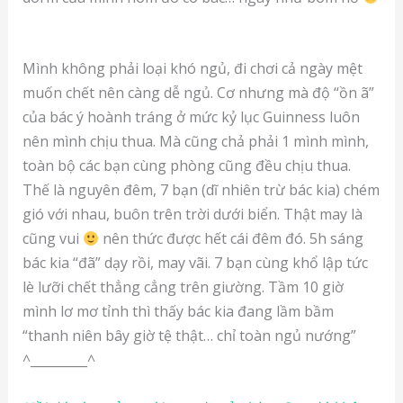
Mình không phải loại khó ngủ, đi chơi cả ngày mệt
muốn chết nên càng dễ ngủ. Cơ nhưng mà độ “ồn ã”
của bác ý hoành tráng ở mức kỷ lục Guinness luôn
nên mình chịu thua. Mà cũng chả phải 1 mình mình,
toàn bộ các bạn cùng phòng cũng đều chịu thua.
Thế là nguyên đêm, 7 bạn (dĩ nhiên trừ bác kia) chém
gió với nhau, buôn trên trời dưới biển. Thật may là
cũng vui
nên thức được hết cái đêm đó. 5h sáng
bác kia “đã” dạy rồi, may vãi. 7 bạn cùng khổ lập tức
lè lưỡi chết thẳng cẳng trên giường. Tầm 10 giờ
mình lơ mơ tỉnh thì thấy bác kia đang lầm bầm
“thanh niên bây giờ tệ thật… chỉ toàn ngủ nướng”
^_________^