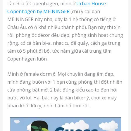
Lần 3 là ở Copenhagen, mình ở
Urban House
Copenhagen by MEININGER
(chú ý cái bạn
MEININGER này nha, đây là 1 hệ thống có tiếng ở
Châu Âu, có ở khá nhiều thành phố). Bạn này thì xịn
rồi, phòng ốc décor đều đẹp, phòng sinh hoạt chung
rộng, có cả bàn bi-a, nhạc cụ để quẩy, cách ga trung
tâm có 5 phút đi bộ, tức nằm giữa cái trung tâm
Copenhagen luôn.
Mình ở female dorm 6. Mọi chuyện đang êm đẹp,
mình đang buôn với 1 bạn cùng phòng thì đột nhiên
cửa phòng bật mở, 2 bác đúng kiểu cao to đen hôi
bước vô lol. Hai bác này là dân biker ý, chơi xe máy
phân khối lớn ý, nhìn hầm hố thôi rồi.