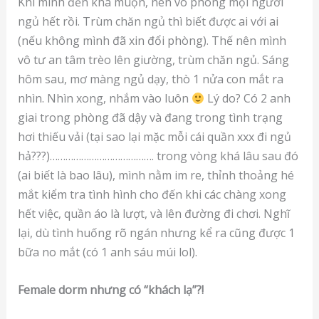
Khi mình đến khá muộn, nên vô phòng mọi người
ngủ hết rồi. Trùm chăn ngủ thì biết được ai với ai
(nếu không mình đã xin đổi phòng). Thế nên mình
vô tư an tâm trèo lên giường, trùm chăn ngủ. Sáng
hôm sau, mơ màng ngủ dạy, thò 1 nửa con mắt ra
nhìn. Nhìn xong, nhắm vào luôn
Lý do? Có 2 anh
giai trong phòng đã dậy và đang trong tình trạng
hơi thiếu vải (tại sao lại mặc mỗi cái quần xxx đi ngủ
hả???)…………………………………. trong vòng khá lâu sau đó
(ai biết là bao lâu), mình nằm im re, thỉnh thoảng hé
mắt kiểm tra tình hình cho đến khi các chàng xong
hết việc, quần áo là lượt, và lên đường đi chơi. Nghĩ
lại, dù tình huống rõ ngán nhưng kể ra cũng được 1
bữa no mắt (có 1 anh sáu múi lol).
Female dorm nhưng có “khách lạ”?!