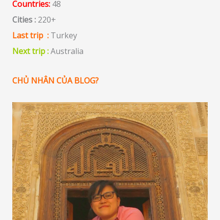
Countries:
48
Cities :
220+
Last trip :
Turkey
Next trip :
Australia
CHỦ NHÂN CỦA BLOG?