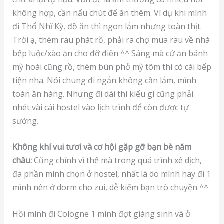
không hợp, cần nấu chút để ăn thêm. Ví dụ khi mình
đi Thổ Nhĩ Kỳ, đồ ăn thì ngon lắm nhưng toàn thịt.
Trời ạ, thèm rau phát rồ, phải ra chợ mua rau về nhà
bếp luộc/xào ăn cho đỡ điên ^^ Sáng mà cứ ăn bánh
mỳ hoài cũng rồ, thèm bún phở mỳ tôm thì có cái bếp
tiện nha. Nói chung đi ngắn không cần lắm, mình
toàn ăn hàng. Nhưng đi dài thì kiểu gì cũng phải
nhét vài cái hostel vào lịch trình để còn được tự
sướng.
Không khí vui tươi và cơ hội gặp gỡ bạn bè năm
châu:
Cũng chính vì thế mà trong quá trình xê dịch,
đa phần mình chọn ở hostel, nhất là do mình hay đi 1
mình nên ở dorm cho zui, dễ kiếm bạn trò chuyện ^^
Hồi mình đi Cologne 1 mình đợt giáng sinh và ở