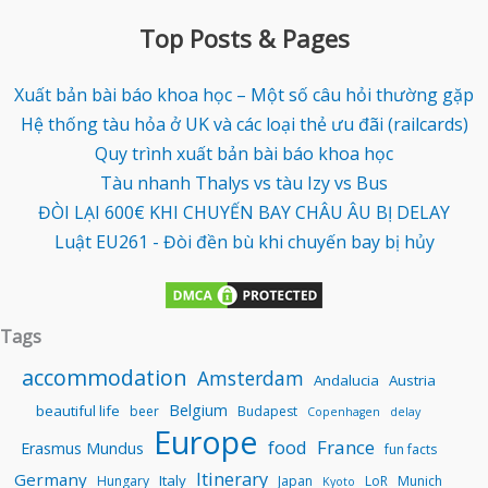
Top Posts & Pages
Xuất bản bài báo khoa học – Một số câu hỏi thường gặp
Hệ thống tàu hỏa ở UK và các loại thẻ ưu đãi (railcards)
Quy trình xuất bản bài báo khoa học
Tàu nhanh Thalys vs tàu Izy vs Bus
ĐÒI LẠI 600€ KHI CHUYẾN BAY CHÂU ÂU BỊ DELAY
Luật EU261 - Đòi đền bù khi chuyến bay bị hủy
Tags
accommodation
Amsterdam
Andalucia
Austria
Belgium
beautiful life
beer
Budapest
Copenhagen
delay
Europe
food
France
Erasmus Mundus
fun facts
Itinerary
Germany
Italy
Hungary
Japan
LoR
Munich
Kyoto