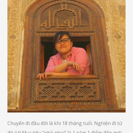
Chuyến đi đầu đời là khi 18 tháng tuổi. Nghiện đi từ
đó ^^! Mục tiêu "nhỏ nhoi" là 1 năm 1 điểm đến mới,