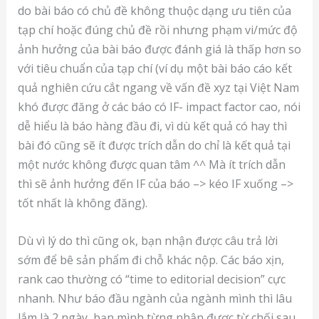
do bài báo có chủ đề không thuộc dạng ưu tiên của
tạp chí hoặc đúng chủ đề rồi nhưng phạm vi/mức độ
ảnh hưởng của bài báo được đánh giá là thấp hơn so
với tiêu chuẩn của tạp chí (ví dụ một bài báo cáo kết
quả nghiên cứu cắt ngang về vấn đề xyz tại Việt Nam
khó được đăng ở các báo có IF- impact factor cao, nói
dễ hiểu là báo hàng đầu đi, vì dù kết quả có hay thì
bài đó cũng sẽ ít được trích dẫn do chỉ là kết quả tại
một nước không được quan tâm ^^ Mà ít trích dẫn
thì sẽ ảnh hưởng đến IF của báo –> kéo IF xuống –>
tốt nhất là không đăng).
Dù vì lý do thì cũng ok, bạn nhận được câu trả lời
sớm để bê sản phẩm đi chỗ khác nộp. Các báo xịn,
rank cao thường có “time to editorial decision” cực
nhanh. Như báo đầu ngành của ngành mình thì lâu
lắm là 2 ngày, bạn mình từng nhận được từ chối sau