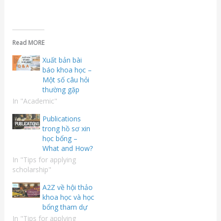
Read MORE
Xuất bản bài
báo khoa học –
Một số câu hỏi
thường gặp
In "Academic"
Publications
trong hồ sơ xin
học bổng –
What and How?
In "Tips for applying
scholarship"
A2Z về hội thảo
khoa học và học
bổng tham dự
In "Tips for applying