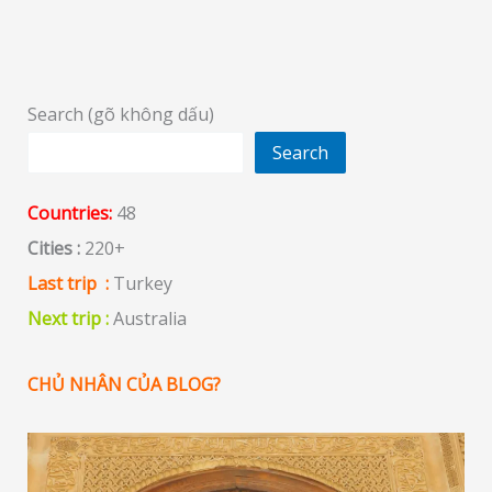
Search (gõ không dấu)
Search
Countries:
48
Cities :
220+
Last trip :
Turkey
Next trip :
Australia
CHỦ NHÂN CỦA BLOG?