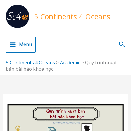
Skip
to
5 Continents 4 Oceans
content
Sea
Menu
5 Continents 4 Oceans
>
Academic
>
Quy trình xuất
bản bài báo khoa học