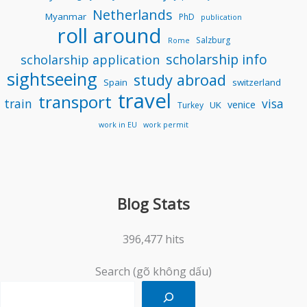
Netherlands
Myanmar
PhD
publication
roll around
Salzburg
Rome
scholarship info
scholarship application
sightseeing
study abroad
Spain
switzerland
travel
transport
train
visa
venice
UK
Turkey
work in EU
work permit
Blog Stats
396,477 hits
Search (gõ không dấu)