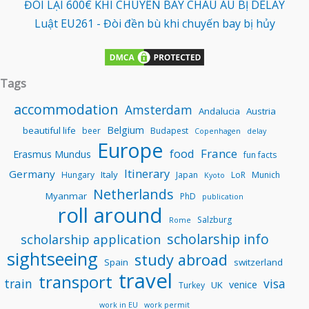
ĐÒI LẠI 600€ KHI CHUYẾN BAY CHÂU ÂU BỊ DELAY
Luật EU261 - Đòi đền bù khi chuyến bay bị hủy
Tags
accommodation
Amsterdam
Andalucia
Austria
Belgium
beautiful life
beer
Budapest
Copenhagen
delay
Europe
food
France
Erasmus Mundus
fun facts
Itinerary
Germany
Italy
Hungary
Japan
LoR
Munich
Kyoto
Netherlands
Myanmar
PhD
publication
roll around
Salzburg
Rome
scholarship info
scholarship application
sightseeing
study abroad
Spain
switzerland
travel
transport
train
visa
venice
UK
Turkey
work in EU
work permit