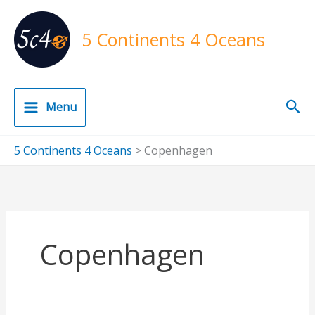
Skip
to
5 Continents 4 Oceans
content
Sea
Menu
5 Continents 4 Oceans
>
Copenhagen
Copenhagen