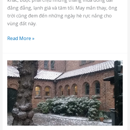
khác, buộc phải chịu những tháng mùa đông dài
đằng đẵng, lạnh giá và tăm tối. May mắn thay, ông
trời cũng đem đến những ngày hè rực nắng cho
vùng đất này.
Copenhagen
Read More »
–
Rực
rỡ
một
ngày
hè