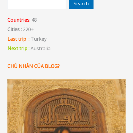
Search
Countries:
48
Cities :
220+
Last trip :
Turkey
Next trip :
Australia
CHỦ NHÂN CỦA BLOG?