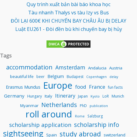
Quy trình xuất bản bài báo khoa học
Tàu nhanh Thalys vs tàu Izy vs Bus
ĐÒI LẠI 600€ KHI CHUYẾN BAY CHÂU ÂU BỊ DELAY
Luật EU261 - Đòi đền bù khi chuyến bay bị hủy
Tags
accommodation
Amsterdam
Andalucia
Austria
Belgium
beautiful life
beer
Budapest
Copenhagen
delay
Europe
food
France
Erasmus Mundus
fun facts
Itinerary
Germany
Italy
Hungary
Japan
LoR
Munich
Kyoto
Netherlands
Myanmar
PhD
publication
roll around
Salzburg
Rome
scholarship info
scholarship application
sightseeing
study abroad
Spain
switzerland