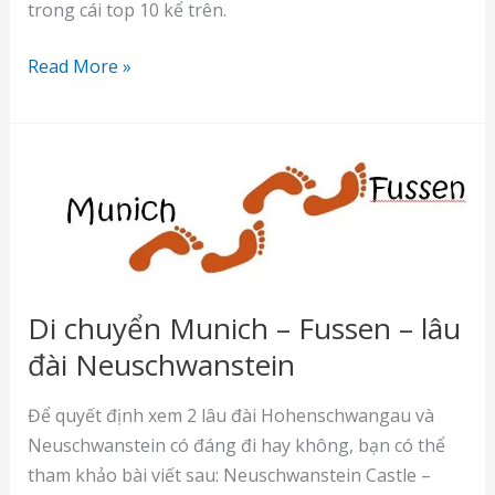
trong cái top 10 kể trên.
Cologne
Read More »
–
không
đến
thì
thôi,
đến
là
mê
Di chuyển Munich – Fussen – lâu
đài Neuschwanstein
Để quyết định xem 2 lâu đài Hohenschwangau và
Neuschwanstein có đáng đi hay không, bạn có thể
tham khảo bài viết sau: Neuschwanstein Castle –