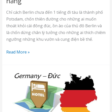
nắng
Chỉ cách Berlin chưa đến 1 tiếng đi tàu là thành phố
Potsdam, chốn thiên đường cho những ai muốn
thoát khỏi cái đông đúc, ồn ào của thủ đô Berlin và
là chốn dừng chân lý tưởng cho những ai thích chiêm
ngưỡng những khu vườn và cung điện bề thế.
Potsdam
Read More »
–
Ngày
thu
vàng
rực
nắng