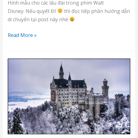
Hình mẫu cho các lâu đài trong phim Walt
Disney. Nếu quyết ĐI
thì đọc tiếp phần hướng dẫn
di chuyển tại post này nhé
Di
Read More »
chuyển
Munich
–
Fussen
–
lâu
đài
Neuschwanstein