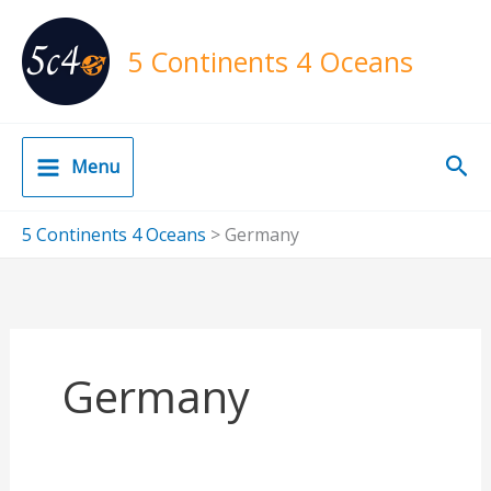
Skip
to
5 Continents 4 Oceans
content
Sea
Menu
5 Continents 4 Oceans
>
Germany
Germany