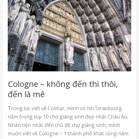
phố
Đức
(Cologne
và
Munich)
Cologne – không đến thì thôi,
đến là mê
Trong lúc viết về Colmar, mình có nói Strasbourg
nằm trong top 10 chợ giáng sinh đẹp nhất Châu Âu.
Nhân tiện nhắc đến chủ đề chợ giáng sinh, mình
muốn viết về Cologne – 1 thành phố khác cũng nằm