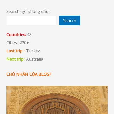
các
lâu
Search (gõ không dấu)
đài
Search
trong
phim
Countries:
48
Walt
Cities :
220+
Disney
Last trip :
Turkey
Next trip :
Australia
CHỦ NHÂN CỦA BLOG?