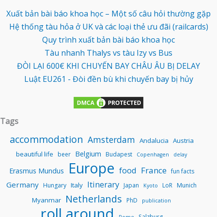
Xuất bản bài báo khoa học – Một số câu hỏi thường gặp
Hệ thống tàu hỏa ở UK và các loại thẻ ưu đãi (railcards)
Quy trình xuất bản bài báo khoa học
Tàu nhanh Thalys vs tàu Izy vs Bus
ĐÒI LẠI 600€ KHI CHUYẾN BAY CHÂU ÂU BỊ DELAY
Luật EU261 - Đòi đền bù khi chuyến bay bị hủy
Tags
accommodation
Amsterdam
Andalucia
Austria
Belgium
beautiful life
beer
Budapest
Copenhagen
delay
Europe
food
France
Erasmus Mundus
fun facts
Itinerary
Germany
Italy
Hungary
Japan
LoR
Munich
Kyoto
Netherlands
Myanmar
PhD
publication
roll around
Salzburg