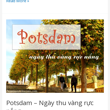
Hệ
Read More »
thống
giao
thông
công
cộng
tại
Berlin
Potsdam – Ngày thu vàng rực