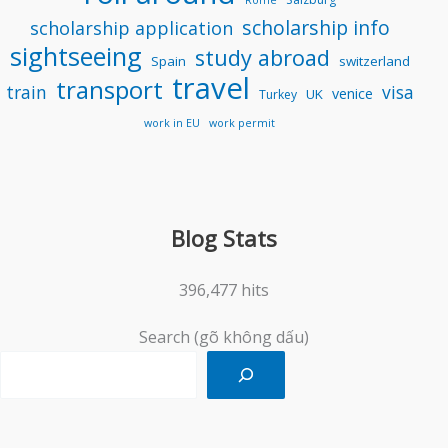
Rome
scholarship info
scholarship application
sightseeing
study abroad
Spain
switzerland
travel
transport
train
visa
venice
UK
Turkey
work in EU
work permit
Blog Stats
396,477 hits
Search (gõ không dấu)