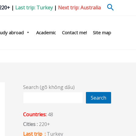
Search
 220+
|
Last trip: Turkey
|
Next trip: Australia
tudy abroad
Academic
Contact me!
Site map
Search (gõ không dấu)
Search
Countries:
48
Cities :
220+
Last trip :
Turkey