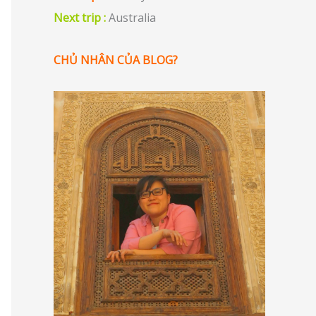
Next trip :
Australia
CHỦ NHÂN CỦA BLOG?