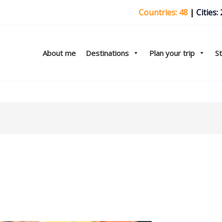
Countries: 48
|
Cities:
About me
Destinations
Plan your trip
S