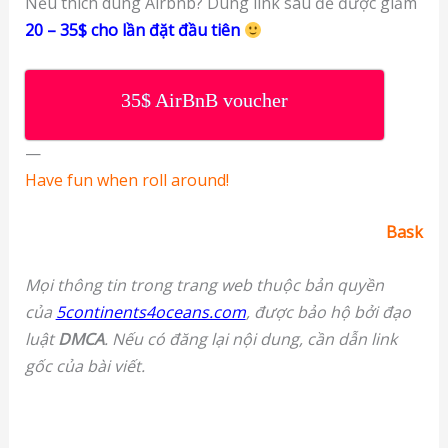
Nếu thích dùng Airbnb? Dùng link sau để được giảm
20 –
35$ cho lần đặt đầu tiên
35$ AirBnB voucher
—
Have fun when roll around!
Bask
Mọi thông tin trong trang web thuộc bản quyền
của
5continents4oceans.com
, được bảo hộ bởi đạo
luật
DMCA
. Nếu có đăng lại nội dung, cần dẫn link
gốc của bài viết.