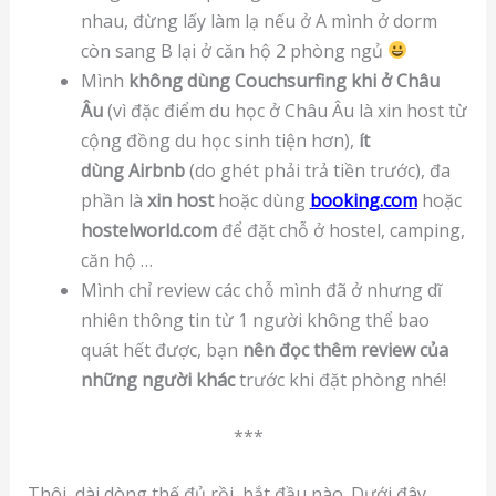
nhau, đừng lấy làm lạ nếu ở A mình ở dorm
còn sang B lại ở căn hộ 2 phòng ngủ
Mình
không dùng Couchsurfing khi ở Châu
Âu
(vì đặc điểm du học ở Châu Âu là xin host từ
cộng đồng du học sinh tiện hơn),
ít
dùng Airbnb
(do ghét phải trả tiền trước), đa
phần là
xin host
hoặc dùng
booking.com
hoặc
hostelworld.com
để đặt chỗ ở hostel, camping,
căn hộ …
Mình chỉ review các chỗ mình đã ở nhưng dĩ
nhiên thông tin từ 1 người không thể bao
quát hết được, bạn
nên đọc thêm review của
những người khác
trước khi đặt phòng nhé!
***
Thôi, dài dòng thế đủ rồi, bắt đầu nào. Dưới đây