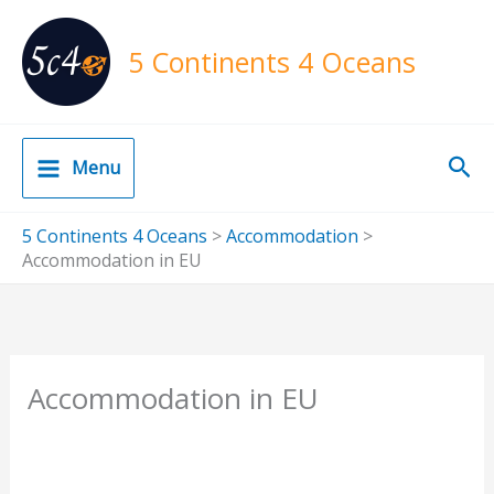
Skip
to
5 Continents 4 Oceans
content
Sea
Menu
5 Continents 4 Oceans
>
Accommodation
>
Accommodation in EU
Accommodation in EU