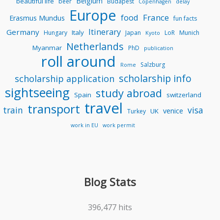
Belgium
beautiful life
beer
Budapest
Copenhagen
delay
Europe
food
France
Erasmus Mundus
fun facts
Itinerary
Germany
Italy
Hungary
Japan
LoR
Munich
Kyoto
Netherlands
Myanmar
PhD
publication
roll around
Salzburg
Rome
scholarship info
scholarship application
sightseeing
study abroad
Spain
switzerland
travel
transport
train
visa
venice
UK
Turkey
work in EU
work permit
Blog Stats
396,477 hits