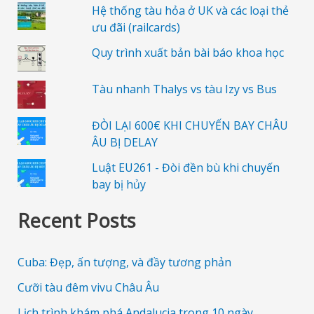
Hệ thống tàu hỏa ở UK và các loại thẻ
ưu đãi (railcards)
Quy trình xuất bản bài báo khoa học
Tàu nhanh Thalys vs tàu Izy vs Bus
ĐÒI LẠI 600€ KHI CHUYẾN BAY CHÂU
ÂU BỊ DELAY
Luật EU261 - Đòi đền bù khi chuyến
bay bị hủy
Recent Posts
Cuba: Đẹp, ấn tượng, và đầy tương phản
Cưỡi tàu đêm vivu Châu Âu
Lịch trình khám phá Andalucia trong 10 ngày