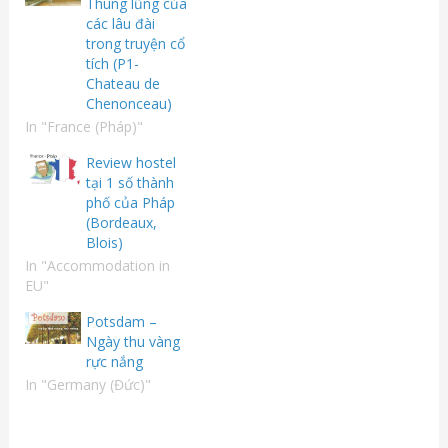
Thung lũng của
các lâu đài
trong truyện cổ
tích (P1-
Chateau de
Chenonceau)
In "France (Pháp)"
Review hostel
tại 1 số thành
phố của Pháp
(Bordeaux,
Blois)
In "Accommodation in
EU"
Potsdam –
Ngày thu vàng
rực nắng
In "Germany (Đức)"