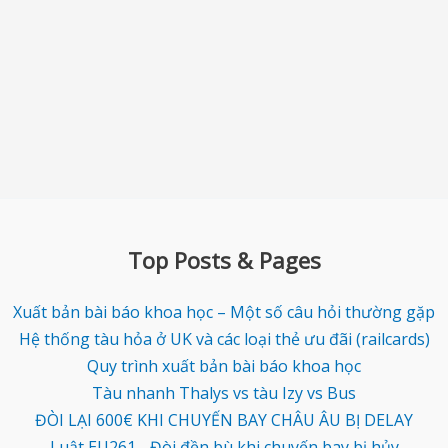
Top Posts & Pages
Xuất bản bài báo khoa học – Một số câu hỏi thường gặp
Hệ thống tàu hỏa ở UK và các loại thẻ ưu đãi (railcards)
Quy trình xuất bản bài báo khoa học
Tàu nhanh Thalys vs tàu Izy vs Bus
ĐÒI LẠI 600€ KHI CHUYẾN BAY CHÂU ÂU BỊ DELAY
Luật EU261 - Đòi đền bù khi chuyến bay bị hủy