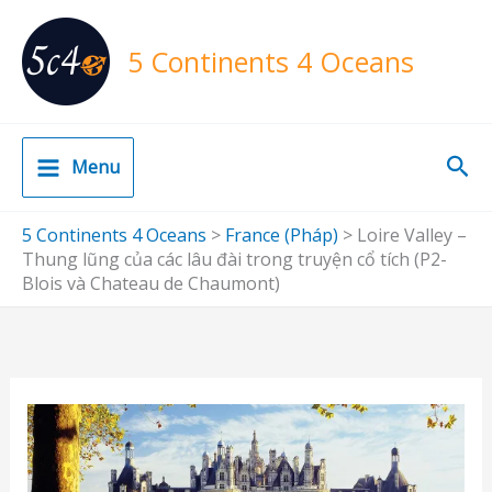
Skip
to
5 Continents 4 Oceans
content
Sea
Menu
5 Continents 4 Oceans
>
France (Pháp)
>
Loire Valley –
Thung lũng của các lâu đài trong truyện cổ tích (P2-
Blois và Chateau de Chaumont)