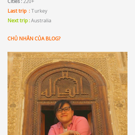
Cities :
220+
Last trip :
Turkey
Next trip :
Australia
CHỦ NHÂN CỦA BLOG?