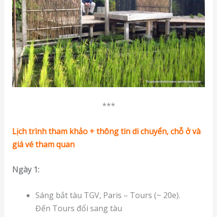
***
Lịch trình tham khảo + thông tin di chuyển, chỗ ở và
giá vé tham quan
Ngày 1:
Sáng bắt tàu TGV, Paris – Tours (~ 20e).
Đến Tours đổi sang tàu