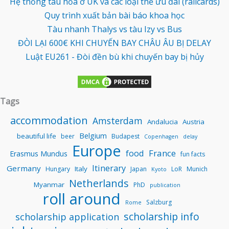
Hệ thống tàu hỏa ở UK và các loại thẻ ưu đãi (railcards)
Quy trình xuất bản bài báo khoa học
Tàu nhanh Thalys vs tàu Izy vs Bus
ĐÒI LẠI 600€ KHI CHUYẾN BAY CHÂU ÂU BỊ DELAY
Luật EU261 - Đòi đền bù khi chuyến bay bị hủy
Tags
accommodation
Amsterdam
Andalucia
Austria
Belgium
beautiful life
beer
Budapest
Copenhagen
delay
Europe
food
France
Erasmus Mundus
fun facts
Itinerary
Germany
Italy
Hungary
Japan
LoR
Munich
Kyoto
Netherlands
Myanmar
PhD
publication
roll around
Salzburg
Rome
scholarship info
scholarship application