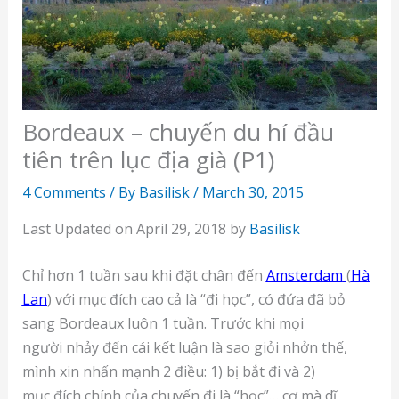
Bordeaux – chuyến du hí đầu
tiên trên lục địa già (P1)
4 Comments
/ By
Basilisk
/
March 30, 2015
Last Updated on April 29, 2018 by
Basilisk
Chỉ hơn 1 tuần sau khi đặt chân đến
Amsterdam
(
Hà
Lan
) với mục đích cao cả là “đi học”, có đứa đã bỏ
sang Bordeaux luôn 1 tuần. Trước khi mọi
người nhảy đến cái kết luận là sao giỏi nhởn thế,
mình xin nhấn mạnh 2 điều: 1) bị bắt đi và 2)
mục đích chính của chuyến đi là “học”… cơ mà dĩ