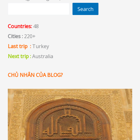
Search
Countries:
48
Cities :
220+
Last trip :
Turkey
Next trip :
Australia
CHỦ NHÂN CỦA BLOG?