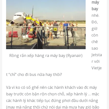
máy
bay
nhé.
Đó,
giờ
còn
chê
sao
Jetsta
Rồng rắn xếp hàng ra máy bay (Ryanair)
r với
Vietje
t “chỉ” cho đi bus nữa hay thôi?
Và vì ko có số ghế nên các hành khách vào đc máy
bay trước còn bận rộn chọn chỗ, xếp hành lý … mặc
các hành lý khác tiếp tục đứng phơi đầu dưới nắng
(may mà nắng thôi chứ nói dại mà mưa hay gió bão