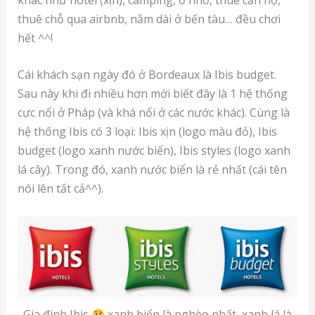
thuê chỗ qua airbnb, nằm dài ở bến tàu… đều chơi
hết ^^!
Cái khách sạn ngày đó ở Bordeaux là Ibis budget.
Sau này khi đi nhiều hơn mới biết đây là 1 hệ thống
cực nổi ở Pháp (và khá nổi ở các nước khác). Cùng là
hệ thống Ibis có 3 loại: Ibis xịn (logo màu đỏ), Ibis
budget (logo xanh nước biển), Ibis styles (logo xanh
lá cây). Trong đó, xanh nước biển là rẻ nhất (cái tên
nói lên tất cả^^).
Gia đình Ibis
xanh biển là nghèo nhất, xanh lá là