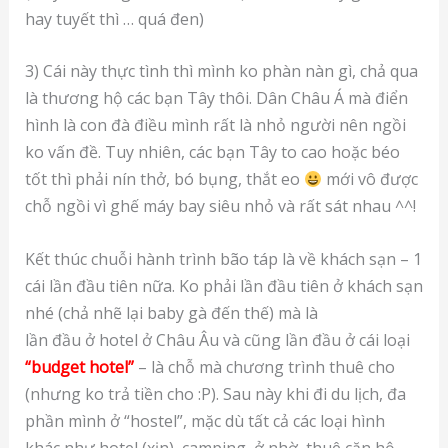
hay tuyết thì … quá đen)
3) Cái này thực tình thì mình ko phàn nàn gì, chả qua
là thương hộ các bạn Tây thôi. Dân Châu Á mà điển
hình là con đà điều mình rất là nhỏ người nên ngồi
ko vấn đề. Tuy nhiên, các bạn Tây to cao hoặc béo
tốt thì phải nín thở, bó bụng, thắt eo
mới vô được
chỗ ngồi vì ghế máy bay siêu nhỏ và rất sát nhau ^^!
Kết thúc chuỗi hành trình bão táp là về khách sạn – 1
cái lần đầu tiên nữa. Ko phải lần đầu tiên ở khách sạn
nhé (chả nhẽ lại baby gà đến thế) mà là
lần đầu ở hotel ở Châu Âu và cũng lần đầu ở cái loại
“budget hotel”
– là chỗ mà chương trình thuê cho
(nhưng ko trả tiền cho :P). Sau này khi đi du lịch, đa
phần mình ở “hostel”, mặc dù tất cả các loại hình
khác như hotel (xịn), camping, ở nhờ, thuê căn hộ,