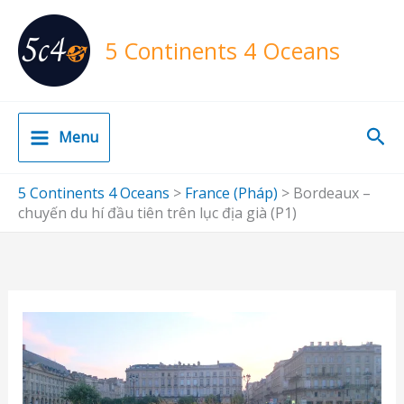
Skip
to
5 Continents 4 Oceans
content
Sea
Menu
5 Continents 4 Oceans
>
France (Pháp)
>
Bordeaux –
chuyến du hí đầu tiên trên lục địa già (P1)