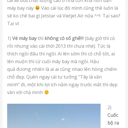
cái xe bus chất lượng cao ở nhà còn khá hơn bạn
máy bay này
Vào cái lúc đó mình cũng thề luôn là
sẽ ko chê bai gì Jetstar và Vietjet Air nữa ^^! Tại sao?
Tại vì:
1)
Vé máy bay
thì
không có số ghế
!!!! (bây giờ thì có
rồi nhưng vào cái thời 2013 thì chưa nhé). Tức là
thích ngồi đâu thì ngồi. Ai lên sớm thì có chỗ tốt, ai
lên muộn thì cứ cuối máy bay mà ngồi. Hậu
quả đương nhiên là ai ai cũng nhao lên hòng chiếm
chỗ đẹp. Quên ngay cái tư tưởng “Tây là văn
minh” đi, một khi lợi ích nằm ngay trước mắt thì dẹp
văn với chả minh
2)
Cuốc
bộ ra