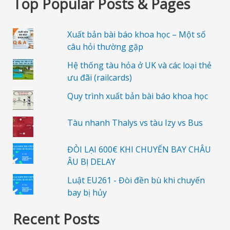
Top Popular Posts & Pages
Xuất bản bài báo khoa học – Một số
câu hỏi thường gặp
Hệ thống tàu hỏa ở UK và các loại thẻ
ưu đãi (railcards)
Quy trình xuất bản bài báo khoa học
Tàu nhanh Thalys vs tàu Izy vs Bus
ĐÒI LẠI 600€ KHI CHUYẾN BAY CHÂU
ÂU BỊ DELAY
Luật EU261 - Đòi đền bù khi chuyến
bay bị hủy
Recent Posts