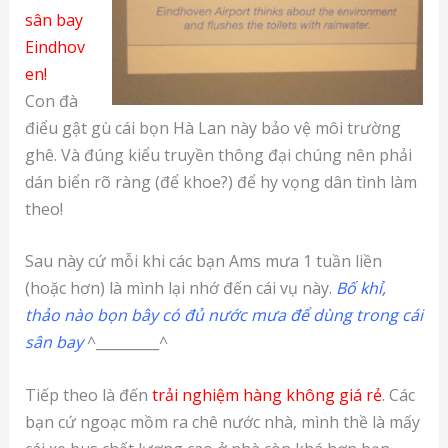
sân bay
Eindhov
en!
Con đà
điểu gật gù cái bọn Hà Lan này bảo vệ môi trường
ghê. Và đúng kiểu truyền thông đại chúng nên phải
dán biển rõ ràng (để khoe?) để hy vọng dân tình làm
theo!
Sau này cứ mỗi khi các bạn Ams mưa 1 tuần liền
(hoặc hơn) là mình lại nhớ đến cái vụ này.
Bố khỉ,
thảo nào bọn bây có đủ nước mưa để dùng trong cái
sân bay
^_________^
Tiếp theo là đến
trải nghiệm hàng không giá rẻ
. Các
bạn cứ ngoạc mồm ra chê nước nhà, mình thề là mấy