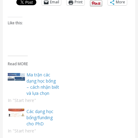
Email
Print
More
Like this:
Read MORE
Ma trận các
dạng học bổng
– cách nhận biết
và lựa chọn
In "Start here"
Các dạng học
bổng/funding
cho PhD
In "Start here"