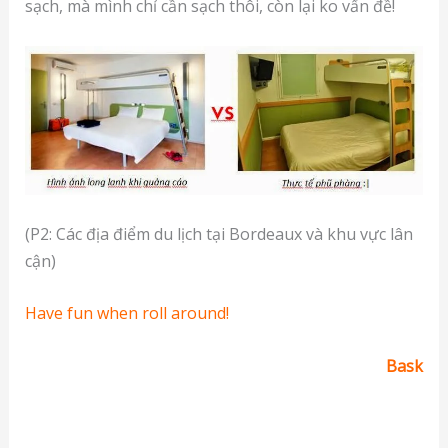
sạch, mà mình chỉ cần sạch thôi, còn lại ko vấn đề!
(P2: Các địa điểm du lịch tại Bordeaux và khu vực lân
cận)
Have fun when roll around!
Bask