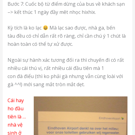
Bước 7: Cuốc bộ từ điểm dừng của bus về khách sạn
–> kết thúc 1 ngày đầy mêt nhọc hixhix.
Kỳ tích là ko lạc
Mà lạc sao được, nhà ga, bến
tàu đều có chỉ dẫn rất rõ ràng, chỉ cần chú ý 1 chút là
hoàn toàn có thể tự xử được.
Ngoài sự hành xác tương đối ra thì chuyến đi có rất
nhiều cái thú vị, rất nhiều cái đầu tiên mà 1
con đà điểu (thì ko phải gà nhưng vẫn cùng loài với
gà ^^!) mới sang mắt tròn mắt dẹt.
Cái hay
ho đầu
tiên là …
nhà vệ
sinh ở