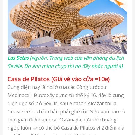
Las Setas
(Nguồn: Trang web của văn phòng du lịch
Seville. Do ảnh mình chụp thì nó đầy nhóc người á)
Casa de Pilatos (Giá vé vào cửa =10e)
Cung điện này là nơi ở của các Công tước xứ
Medinaceli. Được xây dựng từ thế kỷ 16, đây là cung
điện đẹp số 2 ở Seville, sau Alcazar. Alcazar thì là
“must see” – chắc chắn phải ghé rồi. Nếu bạn nào có
thời gian đi Alhambra ở Granada nữa thì choáng
ngợp luôn –> có thể bỏ Casa de Pilatos vì 2 điểm kia