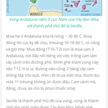
Vùng Andalucia nằm ở cực Nam của Tây Ban Nha,
với thành phố thủ đô là Sevilla
Mùa hè ở Andalucia khá là nóng ~ 30 độ C. Mùa
đông thì cực kỳ dễ chịu, khoảng 16-18 độ C, có nắng
và gió nhẹ. Mùa đông (T10-T2) còn là mùa cam ở
Andalucia, nơi đây nổi tiếng với việc trồng cam làm
cây cảnh trên đường phố. Mình ghé thăm vùng này
vào T12, trùi ui, đường nào cũng 2 hàng cây cam
thẳng tắp trĩu quả, nhìn rất là ưa mắt nha, thơm dịu
nữa ^^ (nhưng không ăn được đâu. Cam cảnh mà,
đắng, chua, lại còn bị phun thuốc nữa)
Seville là thành phố thủ đô của vùng, cũng là thành
phố lớn nhất miền Nam Tây Ban Nha. Mình ghé