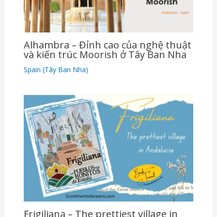
Alhambra – Đỉnh cao của nghệ thuật
và kiến ​​trúc Moorish ở Tây Ban Nha
Spain (Tây Ban Nha)
Frigiliana – The prettiest village in