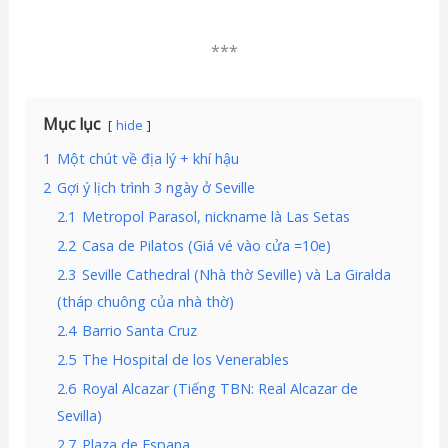
***
Mục lục
hide
1
Một chút về địa lý + khí hậu
2
Gợi ý lịch trình 3 ngày ở Seville
2.1
Metropol Parasol, nickname là Las Setas
2.2
Casa de Pilatos (Giá vé vào cửa =10e)
2.3
Seville Cathedral (Nhà thờ Seville) và La Giralda
(tháp chuông của nhà thờ)
2.4
Barrio Santa Cruz
2.5
The Hospital de los Venerables
2.6
Royal Alcazar (Tiếng TBN: Real Alcazar de
Sevilla)
2.7
Plaza de Espana