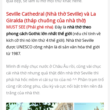
quá đẹp, sẽ làm lu mờ mọi thứ khác hehe.
Seville Cathedral (Nhà thờ Seville) và La
Giralda (tháp chuông của nhà thờ)
MUST SEE (Phải ghé nha)
.
Đây là
nhà thờ theo
phong cách Gothic lớn nhất thế giới
(nếu chỉ tính về
kích cỡ thì nó lớn thứ 4 thế giới). Nhà thờ Seville
được UNESCO công nhận là di sản văn hóa thế giới
từ 1987.
Mình đi mấy chục nước ở Châu Âu rồi, cũng vài chục
cái nhà thờ nhưng quả thật đến nhà thờ Seville thì
phải há hốc mồm vì cái sự to của nó ^^ Phần trạm trổ
cũng rất công phu, cầu kỳ và cực nổi bật trên nền đá
trắng của nhà thờ.