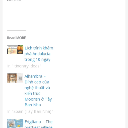
Read MORE
Lịch trình khám
phá Andalucia
trong 10 ngày
In "Itinerary ideas"
Alhambra –
Đỉnh cao của
nghệ thuật và
kiến ​​trúc
Moorish ở Tây
Ban Nha
In "Spain (Tây Ban Nha)"
Frigiliana – The
prettiest village