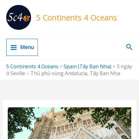
Skip
to
5 Continents 4 Oceans
content
Sea
Menu
5 Continents 4 Oceans
>
Spain (Tây Ban Nha)
>
3 ngày
ở Seville – Thủ phủ vùng Andalucia, Tây Ban Nha