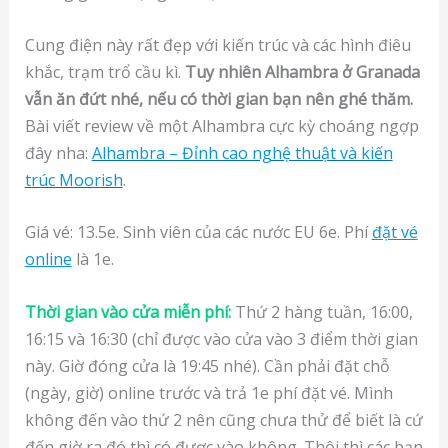
Cung điện này rất đẹp với kiến trúc và các hình điêu
khắc, trạm trổ cầu kì.
Tuy nhiên Alhambra ở Granada
vẫn ăn đứt nhé, nếu có thời gian bạn nên ghé thăm.
Bài viết review về một Alhambra cực kỳ choáng ngợp
đây nha:
Alhambra – Đỉnh cao nghệ thuật và kiến
trúc Moorish
.
Giá vé: 13.5e. Sinh viên của các nước EU 6e. Phí
đặt vé
online
là 1e.
Thời gian vào cửa miễn phí:
Thứ 2 hàng tuần, 16:00,
16:15 và 16:30 (chỉ được vào cửa vào 3 điểm thời gian
này. Giờ đóng cửa là 19:45 nhé). Cần phải đặt chỗ
(ngày, giờ) online trước và trả 1e phí đặt vé. Mình
không đến vào thứ 2 nên cũng chưa thử để biết là cứ
đến giờ ra đó thì có được vào không. Thôi thì các bạn