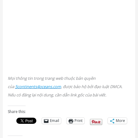
Mọi thông tin trong trang web thuộc bản quyền
của
5continents4oceans.com
, được bảo hộ bởi đạo luật DMCA.
Nếu có đăng lại nội dung, cần dẫn link gốc của bài viết.
Share this:
Email
Print
More