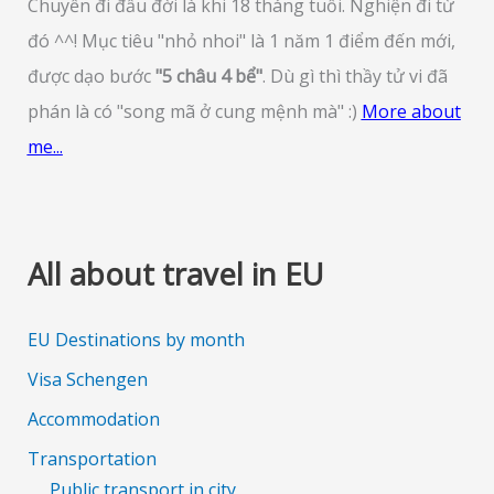
Chuyến đi đầu đời là khi 18 tháng tuổi. Nghiện đi từ
đó ^^! Mục tiêu "nhỏ nhoi" là 1 năm 1 điểm đến mới,
được dạo bước
"5 châu 4 bể"
. Dù gì thì thầy tử vi đã
phán là có "song mã ở cung mệnh mà" :)
More about
me...
All about travel in EU
EU Destinations by month
Visa Schengen
Accommodation
Transportation
Public transport in city