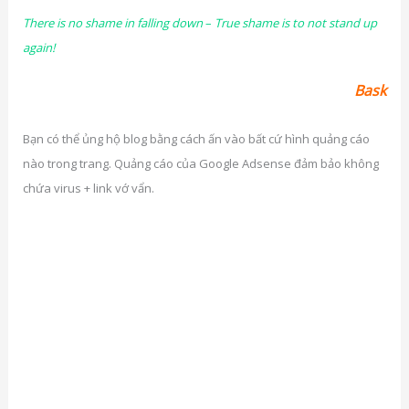
There is no shame in falling down
–
True shame is to not stand up
again!
Bask
Bạn có thể ủng hộ blog bằng cách ấn vào bất cứ hình quảng cáo
nào trong trang. Quảng cáo của Google Adsense đảm bảo không
chứa virus + link vớ vẩn.