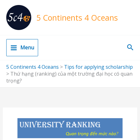
Skip
to
5 Continents 4 Oceans
content
Sea
Menu
5 Continents 4 Oceans
>
Tips for applying scholarship
>
Thứ hạng (ranking) của một trường đại học có quan
trọng?