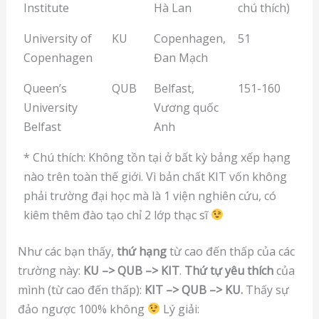
Institute
Hà Lan
chú thích)
University of
KU
Copenhagen,
51
Copenhagen
Đan Mạch
Queen’s
QUB
Belfast,
151-160
University
Vương quốc
Belfast
Anh
* Chú thích: Không tồn tại ở bất kỳ bảng xếp hạng
nào trên toàn thế giới. Vì bản chất KIT vốn không
phải trường đại học mà là 1 viện nghiên cứu, có
kiêm thêm đào tạo chỉ 2 lớp thạc sĩ
Như các bạn thấy,
thứ hạng
từ cao đến thấp của các
trường này:
KU –> QUB –> KIT
.
Thứ tự yêu thích
của
mình (từ cao đến thấp):
KIT –> QUB –> KU.
Thấy sự
đảo ngược 100% không
Lý giải: