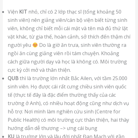
Viện
KIT
nhỏ, chỉ có 2 lớp thạc sĩ (tổng khoảng 50
sinh viên) nên giảng viên/cán bộ viện biết từng sinh
viên, không chỉ biết mỗi cái mặt và tên mà đủ thứ lặt
vặt khác, từ gia thế, hoàn cảnh, sở thích đến thậm chí
người yêu
Do là giờ ăn trưa, sinh viên thường ra
ngồi ăn cùng giảng viên rồi tám chuyện. Khoảng
cách giữa người dạy và học là không có. Môi trường
cực kỳ cởi mở và thân thiện.
QUB
thì là trường lớn nhất Bắc Ailen, với tầm 25.000
sinh viên. Họ được cái rất cưng chiều sinh viên quốc
tế (thực tế đây là đặc điểm thường thấy của các
trường ở Anh), có nhiều hoạt động cũng như dịch vụ
hỗ trợ. Nơi mình làm nghiên cứu sinh (Centre for
Public Health) có môi trường cực thân thiện, hai thày
hướng dẫn dễ thương –> ưng cái bụng
KU
là trường lớn và lâu đời nhất Đan Mạch với gần