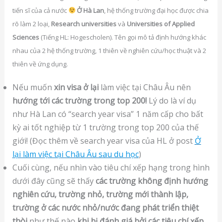
tiến sĩ của cả nước
Ở Hà Lan
, hệ thống trường đại học được chia
rõ làm 2 loại,
Research universities
và
Universities of Applied
Sciences
(Tiếng HL: Hogescholen). Tên gọi mô tả định hướng khác
nhau của 2 hệ thống trường, 1 thiên về nghiên cứu/học thuật và 2
thiên về ứng dụng.
Nếu muốn
xin visa ở lại
làm việc tại Châu Âu nên
hướng tới các trường trong top 200!
Lý do là ví dụ
như Hà Lan có “search year visa” 1 năm cấp cho bất
kỳ ai tốt nghiệp từ 1 trường trong top 200 của thế
giới! (Đọc thêm về search year visa của HL ở post
Ở
lại làm việc tại Châu Âu sau du học
)
Cuối cùng, nếu nhìn vào tiêu chí xếp hạng trong hình
dưới đây cũng sẽ thấy
các trường không định hướng
nghiên cứu, trường nhỏ, trường mới thành lập,
trường ở các nước nhỏ/nước đang phát triển thiệt
thòi
như thế nào
khi bị đánh giá bởi các tiêu chí xếp