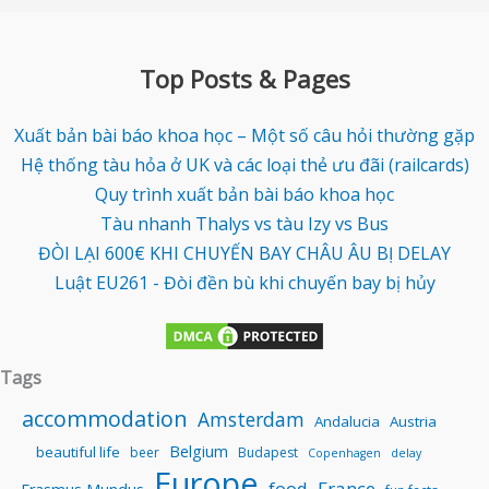
Top Posts & Pages
Xuất bản bài báo khoa học – Một số câu hỏi thường gặp
Hệ thống tàu hỏa ở UK và các loại thẻ ưu đãi (railcards)
Quy trình xuất bản bài báo khoa học
Tàu nhanh Thalys vs tàu Izy vs Bus
ĐÒI LẠI 600€ KHI CHUYẾN BAY CHÂU ÂU BỊ DELAY
Luật EU261 - Đòi đền bù khi chuyến bay bị hủy
Tags
accommodation
Amsterdam
Andalucia
Austria
Belgium
beautiful life
beer
Budapest
Copenhagen
delay
Europe
food
France