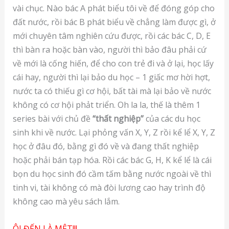
vài chục. Nào bác A phát biểu tôi về để đóng góp cho
đất nước, rồi bác B phát biểu về chẳng làm được gì, ở
mới chuyên tâm nghiên cứu được, rồi các bác C, D, E
thì bàn ra hoặc bàn vào, người thì bảo đâu phải cứ
về mới là cống hiến, để cho con trẻ đi và ở lại, học lấy
cái hay, người thì lại bảo du học – 1 giấc mơ hời hợt,
nước ta có thiếu gì cơ hội, bất tài mà lại bảo về nước
không có cơ hội phảt triển. Oh la la, thế là thêm 1
series bài với chủ đề
“thất nghiệp”
của các du học
sinh khi về nước. Lại phỏng vấn X, Y, Z rồi kể lể X, Y, Z
học ở đâu đó, bằng gì đó về và đang thất nghiệp
hoặc phải bán tạp hóa. Rồi các bác G, H, K kể lể là cái
bọn du học sinh đó cầm tấm bằng nước ngoài về thì
tinh vi, tài không có mà đòi lương cao hay trình độ
không cao mà yêu sách lắm.
ÔI ĐẾN LÀ MỆT!!!