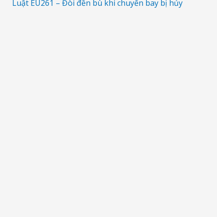
Luật EU261 – Đòi đền bù khi chuyến bay bị hủy