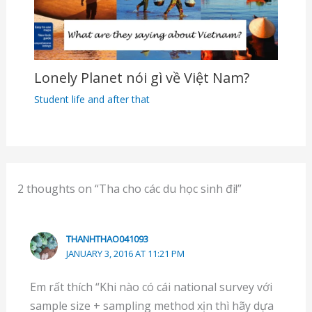
Lonely Planet nói gì về Việt Nam?
Student life and after that
2 thoughts on “Tha cho các du học sinh đi!”
THANHTHAO041093
JANUARY 3, 2016 AT 11:21 PM
Em rất thích “Khi nào có cái national survey với
sample size + sampling method xịn thì hãy dựa