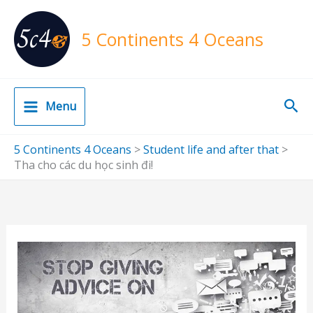
Skip
to
5 Continents 4 Oceans
content
Sea
Menu
5 Continents 4 Oceans
>
Student life and after that
>
Tha cho các du học sinh đi!