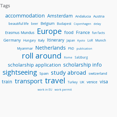
Tags
accommodation
Amsterdam
Andalucia
Austria
Belgium
beautiful life
beer
Budapest
Copenhagen
delay
Europe
food
France
Erasmus Mundus
fun facts
Itinerary
Germany
Italy
Hungary
Japan
LoR
Munich
Kyoto
Netherlands
Myanmar
PhD
publication
roll around
Salzburg
Rome
scholarship info
scholarship application
sightseeing
study abroad
Spain
switzerland
travel
transport
train
visa
venice
UK
Turkey
work in EU
work permit