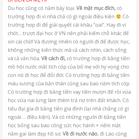
Du học cũng có năm bảy loại.
Về mặt mục đích,
có
trường hợp đi vì nhà chả có gì ngoài điều kiện
Có
trường hợp đi để giải quyết cái khâu “oai”. Hay đi vì
chót… trượt đại học ở VN nên phải kiếm chỗ khác để
xin cái chữ! Và đương nhiên có người đi để được học,
không những kiến thức mà cả cách nhìn, cách sống
và cả văn hóa.
Về cách đi,
có trường hợp đi bằng tiền
mồ hôi nước mắt tích cóp của bố mẹ với hy vọng cho
con nó đi học để đổi đời. Có trường hợp đi bằng tiền
máu xương của bản thân cũng sau bao năm tích cóp.
Có trường hợp đi bằng tiền vay tiền mượn để rồi vừa
học vừa nai lưng làm thêm trả nợ trên đất khách. Có
tiểu đại gia đi bằng tiền gia đình (lại nhà chẳng có gì
ngoài … điều kiện). Và có những người đi bằng tiền
học bổng sau bao công sức học hành + nếm mật
nằm gai làm đẹp hồ sơ.
Về đi nước nào
, đi Lào cũng